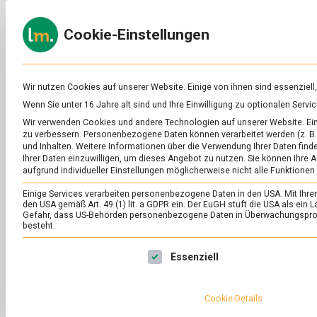
Skip
to
ERNÄH
Cookie-Einstellungen
content
lebens
Das
Online-
Magazin
zu
Wir nutzen Cookies auf unserer Website. Einige von ihnen sind essenziell
Lebensmitteln
Wenn Sie unter 16 Jahre alt sind und Ihre Einwilligung zu optionalen Ser
&
Wir verwenden Cookies und andere Technologien auf unserer Website. Eini
Ernährung
zu verbessern.
Personenbezogene Daten können verarbeitet werden (z. B. 
und Inhalten.
Weitere Informationen über die Verwendung Ihrer Daten finde
Ihrer Daten einzuwilligen, um dieses Angebot zu nutzen.
Sie können Ihre A
aufgrund individueller Einstellungen möglicherweise nicht alle Funktionen
Einige Services verarbeiten personenbezogene Daten in den USA. Mit Ihrer E
den USA gemäß Art. 49 (1) lit. a GDPR ein. Der EuGH stuft die USA als ei
Gefahr, dass US-Behörden personenbezogene Daten in Überwachungsprog
besteht.
Es folgt eine Liste der Service-Gruppen, für die eine Ei
Essenziell
Cookie-Details