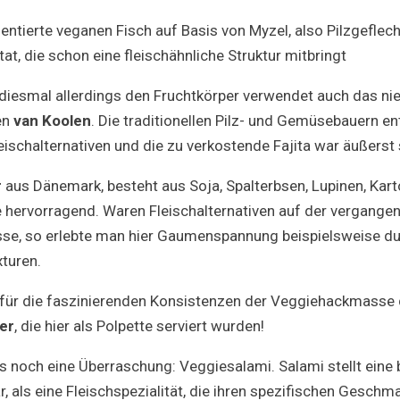
entierte veganen Fisch auf Basis von Myzel, also Pilzgeflecht
t, die schon eine fleischähnliche Struktur mitbringt
, diesmal allerdings den Fruchtkörper verwendet auch das ni
en
van Koolen
. Die traditionellen Pilz- und Gemüsebauern e
leischalternativen und die zu verkostende Fajita war äußers
r
aus Dänemark, besteht aus Soja, Spalterbsen, Lupinen, Kart
 hervorragend. Waren Fleischalternativen auf der vergange
e, so erlebte man hier Gaumenspannung beispielsweise d
xturen.
 für die faszinierenden Konsistenzen der Veggiehackmasse d
er
, die hier als Polpette serviert wurden!
s noch eine Überraschung: Veggiesalami. Salami stellt eine
 als eine Fleischspezialität, die ihren spezifischen Geschm