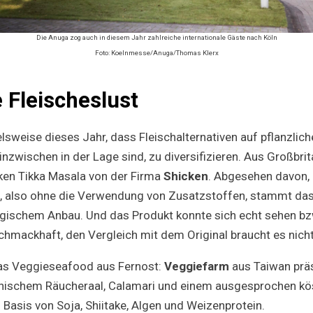
Die Anuga zog auch in diesem Jahr zahlreiche internationale Gäste nach Köln
Foto: Koelnmesse/Anuga/Thomas Klerx
e Fleischeslust
elsweise dieses Jahr, dass Fleischalternativen auf pflanzlich
 inzwischen in der Lage sind, zu diversifizieren. Aus Großbr
ken Tikka Masala von der Firma
Shicken
. Abgesehen davon, 
t, also ohne die Verwendung von Zusatzstoffen, stammt das 
ogischem Anbau. Und das Produkt konnte sich echt sehen b
schmackhaft, den Vergleich mit dem Original braucht es nich
das Veggieseafood aus Fernost:
Veggiefarm
aus Taiwan präs
anischem Räucheraal, Calamari und einem ausgesprochen kö
f Basis von Soja, Shiitake, Algen und Weizenprotein.