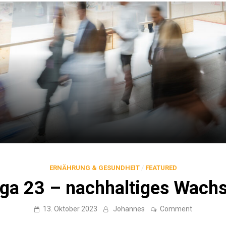
ERNÄHRUNG & GESUNDHEIT
/
FEATURED
ga 23 – nachhaltiges Wach
on
13. Oktober 2023
Johannes
Comment
Anuga
23