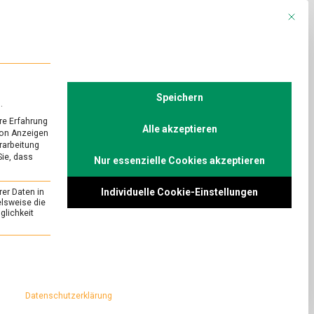
Mit die
R
POLITIK
TV
Speichern
.
re Erfahrung
Alle akzeptieren
von Anzeigen
erarbeitung
Sie, dass
Nur essenzielle Cookies akzeptieren
Individuelle Cookie-Einstellungen
rer Daten in
elsweise die
lichkeit
essenziell und kann nicht abgewählt werden.
Datenschutzerklärung