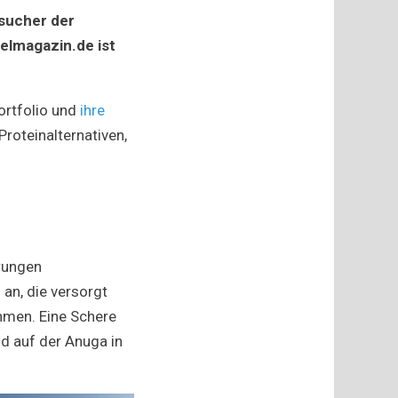
sucher der
es
elmagazin.de ist
ortfolio und
ihre
roteinalternativen,
rungen
an, die versorgt
hmen. Eine Schere
nd auf der Anuga in