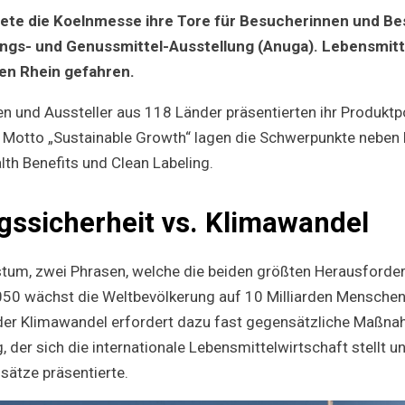
–
ete die Koelnmesse ihre Tore für Besucherinnen und Be
nachhaltig
Wachstum
ngs- und Genussmittel-Ausstellung (Anuga). Lebensmitt
en Rhein gefahren.
en und Aussteller aus 118 Länder präsentierten ihr Produktp
 Motto „Sustainable Growth“ lagen die Schwerpunkte neben P
th Benefits und Clean Labeling.
gssicherheit vs. Klimawandel
tum, zwei Phrasen, welche die beiden größten Herausforde
0 wächst die Weltbevölkerung auf 10 Milliarden Menschen 
der Klimawandel erfordert dazu fast gegensätzliche Maßna
 der sich die internationale Lebensmittelwirtschaft stellt u
sätze präsentierte.