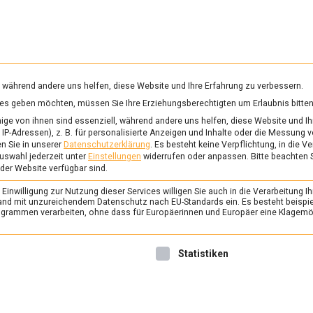
RUNG & GESUNDHEIT
WISSEN
WIRTSCHAFT
KULTU
mittelmagazin
, während andere uns helfen, diese Website und Ihre Erfahrung zu verbessern.
vices geben möchten, müssen Sie Ihre Erziehungsberechtigten um Erlaubnis bitten
ge von ihnen sind essenziell, während andere uns helfen, diese Website und Ih
IP-Adressen), z. B. für personalisierte Anzeigen und Inhalte oder die Messung 
n Sie in unserer
Datenschutzerklärung
.
Es besteht keine Verpflichtung, in die V
uswahl jederzeit unter
Einstellungen
widerrufen oder anpassen.
Bitte beachten 
 der Website verfügbar sind.
inwilligung zur Nutzung dieser Services willigen Sie auch in die Verarbeitung Ih
n Land mit unzureichendem Datenschutz nach EU-Standards ein. Es besteht beispi
rammen verarbeiten, ohne dass für Europäerinnen und Europäer eine Klagemög
nwilligung erteilt werden kann. Die erste Service-Gruppe ist 
Statistiken