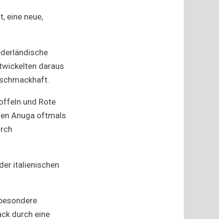
, eine neue,
ederländische
ntwickelten daraus
t schmackhaft.
offeln und Rote
nen Anuga oftmals
urch
er italienischen
 besondere
ack durch eine