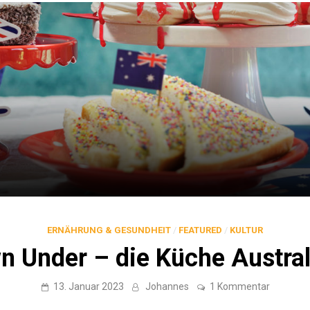
ERNÄHRUNG & GESUNDHEIT
/
FEATURED
/
KULTUR
n Under – die Küche Austral
zu
13. Januar 2023
Johannes
1 Kommentar
Down
Under