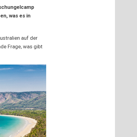
 Dschungelcamp
en, was es in
ns
ustralien auf der
de Frage, was gibt