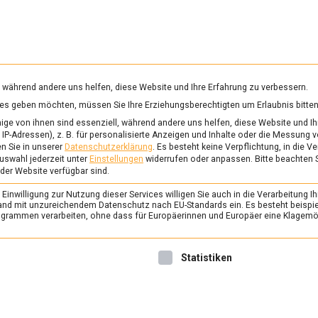
RUNG & GESUNDHEIT
WISSEN
WIRTSCHAFT
KULTU
mittelmagazin
, während andere uns helfen, diese Website und Ihre Erfahrung zu verbessern.
vices geben möchten, müssen Sie Ihre Erziehungsberechtigten um Erlaubnis bitten
ge von ihnen sind essenziell, während andere uns helfen, diese Website und Ih
IP-Adressen), z. B. für personalisierte Anzeigen und Inhalte oder die Messung 
n Sie in unserer
Datenschutzerklärung
.
Es besteht keine Verpflichtung, in die V
uswahl jederzeit unter
Einstellungen
widerrufen oder anpassen.
Bitte beachten 
 der Website verfügbar sind.
inwilligung zur Nutzung dieser Services willigen Sie auch in die Verarbeitung Ih
n Land mit unzureichendem Datenschutz nach EU-Standards ein. Es besteht beispi
rammen verarbeiten, ohne dass für Europäerinnen und Europäer eine Klagemög
nwilligung erteilt werden kann. Die erste Service-Gruppe ist 
Statistiken