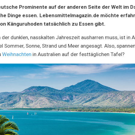
–
eutsche Prominente auf der anderen Seite der Welt im
die
Küche
che Dinge essen. Lebensmittelmagazin.de möchte erfahr
Australie
von Känguruhoden tatsächlich zu Essen gibt.
der dunklen, nasskalten Jahreszeit ausharren muss, ist in A
l Sommer, Sonne, Strand und Meer angesagt. Also, spannen
u
Weihnachten
in Australien auf der festtäglichen Tafel?