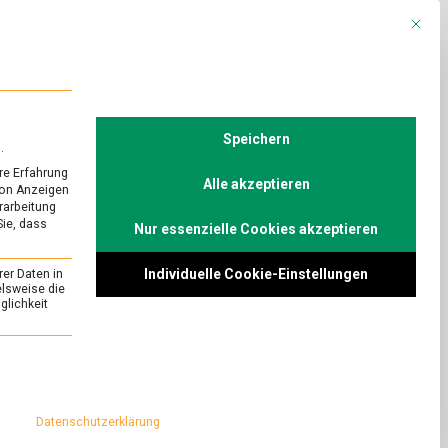
Mit die
R
POLITIK
TV
Speichern
.
re Erfahrung
Alle akzeptieren
von Anzeigen
erarbeitung
Sie, dass
Nur essenzielle Cookies akzeptieren
Individuelle Cookie-Einstellungen
rer Daten in
elsweise die
lichkeit
essenziell und kann nicht abgewählt werden.
Datenschutzerklärung