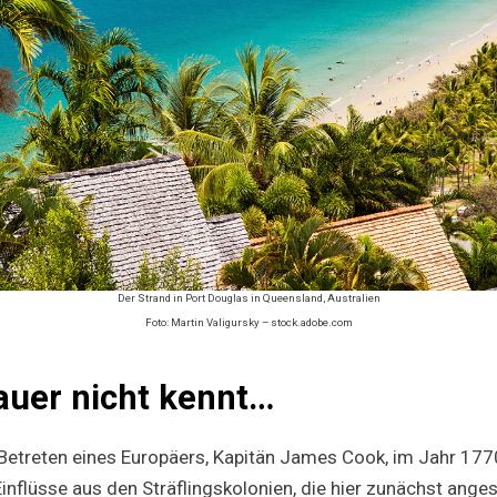
Der Strand in Port Douglas in Queensland, Australien
Foto: Martin Valigursky – stock.adobe.com
auer nicht kennt…
Betreten eines Europäers, Kapitän James Cook, im Jahr 1770,
 Einflüsse aus den Sträflingskolonien, die hier zunächst ang