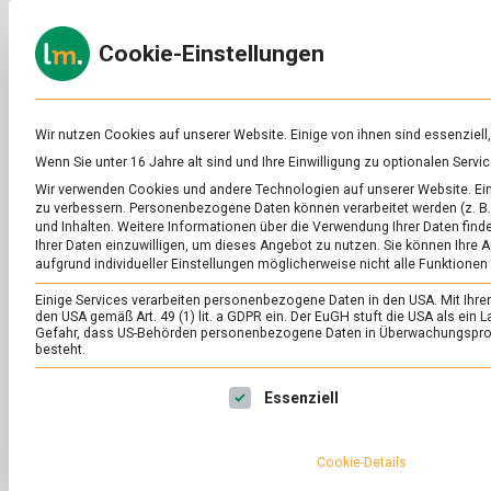
Skip
to
ERNÄH
Cookie-Einstellungen
content
lebens
Das
Online-
Magazin
zu
Wir nutzen Cookies auf unserer Website. Einige von ihnen sind essenziell
Lebensmitteln
Wenn Sie unter 16 Jahre alt sind und Ihre Einwilligung zu optionalen Ser
&
Wir verwenden Cookies und andere Technologien auf unserer Website. Eini
Ernährung
zu verbessern.
Personenbezogene Daten können verarbeitet werden (z. B. 
und Inhalten.
Weitere Informationen über die Verwendung Ihrer Daten finde
Ihrer Daten einzuwilligen, um dieses Angebot zu nutzen.
Sie können Ihre A
aufgrund individueller Einstellungen möglicherweise nicht alle Funktionen
Einige Services verarbeiten personenbezogene Daten in den USA. Mit Ihrer E
den USA gemäß Art. 49 (1) lit. a GDPR ein. Der EuGH stuft die USA als ei
Gefahr, dass US-Behörden personenbezogene Daten in Überwachungsprog
besteht.
Es folgt eine Liste der Service-Gruppen, für die eine Ei
Essenziell
Cookie-Details