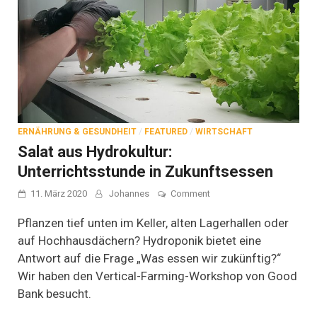
ERNÄHRUNG & GESUNDHEIT
/
FEATURED
/
WIRTSCHAFT
Salat aus Hydrokultur:
Unterrichtsstunde in Zukunftsessen
on
11. März 2020
Johannes
Comment
Salat
aus
Pflanzen tief unten im Keller, alten Lagerhallen oder
Hydrokultur:
auf Hochhausdächern? Hydroponik bietet eine
Unterrichtsstunde
Antwort auf die Frage „Was essen wir zukünftig?“
in
Zukunftsessen
Wir haben den Vertical-Farming-Workshop von Good
Bank besucht.