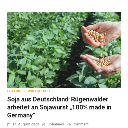
FEATURED
/
WIRTSCHAFT
Soja aus Deutschland: Rügenwalder
arbeitet an Sojawurst „100% made in
Germany“
on
14. August 2020
Johannes
Comment