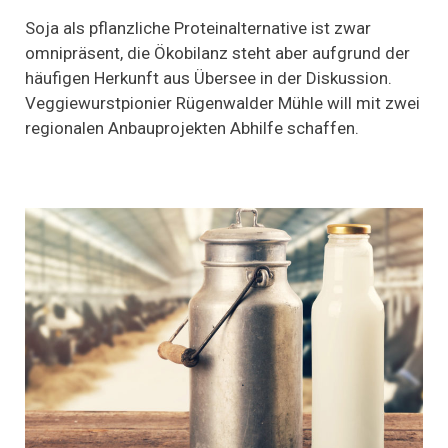
Soja
aus
Soja als pflanzliche Proteinalternative ist zwar
Deutschland:
omnipräsent, die Ökobilanz steht aber aufgrund der
Rügenwalder
häufigen Herkunft aus Übersee in der Diskussion.
arbeitet
an
Veggiewurstpionier Rügenwalder Mühle will mit zwei
Sojawurst
regionalen Anbauprojekten Abhilfe schaffen.
„100%
made
in
Germany“