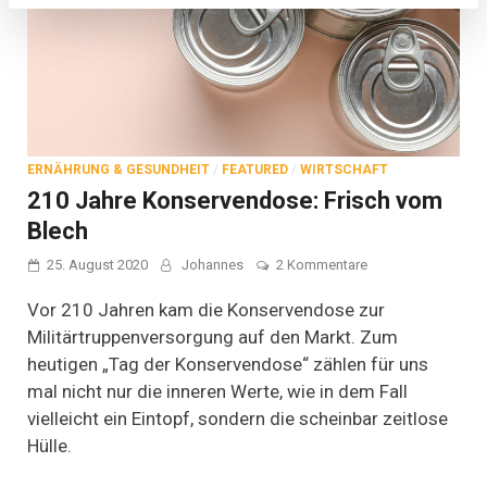
ERNÄHRUNG & GESUNDHEIT
/
FEATURED
/
WIRTSCHAFT
210 Jahre Konservendose: Frisch vom
Blech
zu
25. August 2020
Johannes
2 Kommentare
210
Jahre
Vor 210 Jahren kam die Konservendose zur
Konservendose:
Militärtruppenversorgung auf den Markt. Zum
Frisch
heutigen „Tag der Konservendose“ zählen für uns
vom
Blech
mal nicht nur die inneren Werte, wie in dem Fall
vielleicht ein Eintopf, sondern die scheinbar zeitlose
Hülle.