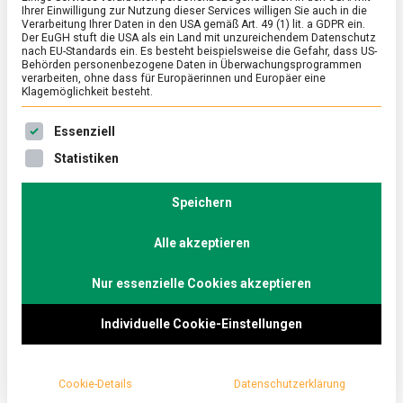
Ihrer Einwilligung zur Nutzung dieser Services willigen Sie auch in die
Verarbeitung Ihrer Daten in den USA gemäß Art. 49 (1) lit. a GDPR ein.
Der EuGH stuft die USA als ein Land mit unzureichendem Datenschutz
ERNÄHRUNG & GESUNDHEIT
/
FEATURED
/
POLITIK
/
WIRTSCHAFT
nach EU-Standards ein. Es besteht beispielsweise die Gefahr, dass US-
Bevor die Zeit abläuft …
Behörden personenbezogene Daten in Überwachungsprogrammen
verarbeiten, ohne dass für Europäerinnen und Europäer eine
Klagemöglichkeit besteht.
on
28. Mai 2021
Johannes
Comment
Bevor
Es folgt eine Liste der Service-Gruppen, für die eine Ein
die
Der Clearance Sales Onlineshop des
Essenziell
Zeit
Lebensmittelproduzenten Danone wurde für sein
Statistiken
abläuft
Nachhaltigkeitskonzept ausgezeichnet.
…
Lebensmittelmagazin.de traf sich online mit dem
Speichern
verantwortlichen Projektmanager.
Alle akzeptieren
Nur essenzielle Cookies akzeptieren
Individuelle Cookie-Einstellungen
Cookie-Details
Datenschutzerklärung