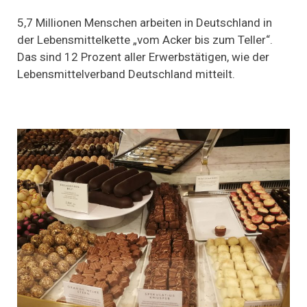
Vom
Acker
5,7 Millionen Menschen arbeiten in Deutschland in
bis
der Lebensmittelkette „vom Acker bis zum Teller“.
zum
Das sind 12 Prozent aller Erwerbstätigen, wie der
Teller:
12
Lebensmittelverband Deutschland mitteilt.
Prozent
aller
Erwerbstätigen
in
Deutschland
arbeiten
in
der
Lebensmittelbranche