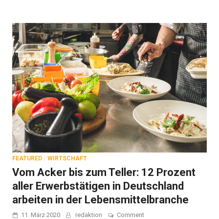
FEATURED
/
WIRTSCHAFT
Vom Acker bis zum Teller: 12 Prozent
aller Erwerbstätigen in Deutschland
arbeiten in der Lebensmittelbranche
on
11. März 2020
redaktion
Comment