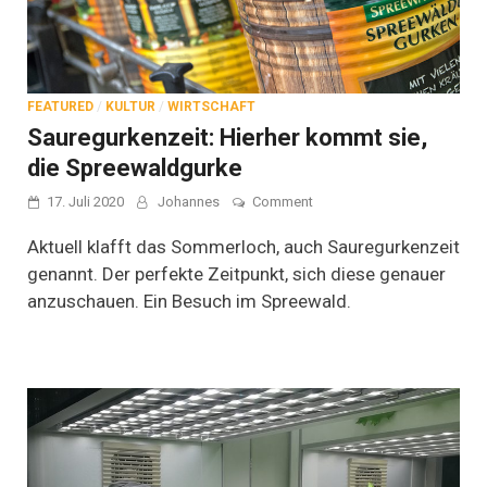
FEATURED
/
KULTUR
/
WIRTSCHAFT
Sauregurkenzeit: Hierher kommt sie,
die Spreewaldgurke
on
17. Juli 2020
Johannes
Comment
Sauregurkenzeit:
Hierher
Aktuell klafft das Sommerloch, auch Sauregurkenzeit
kommt
genannt. Der perfekte Zeitpunkt, sich diese genauer
sie,
anzuschauen. Ein Besuch im Spreewald.
die
Spreewaldgurke