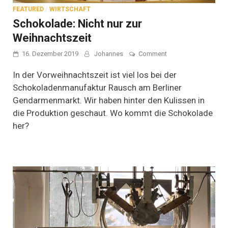
FEATURED
/
WIRTSCHAFT
Schokolade: Nicht nur zur
Weihnachtszeit
on
16. Dezember 2019
Johannes
Comment
Schokolade:
Nicht
In der Vorweihnachtszeit ist viel los bei der
nur
Schokoladenmanufaktur Rausch am Berliner
zur
Gendarmenmarkt. Wir haben hinter den Kulissen in
Weihnachtszeit
die Produktion geschaut. Wo kommt die Schokolade
her?