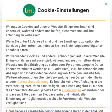
Skip
Mit d
to
Cookie-Einstellungen
content
lebensmittel
Das
Online-
Magazin
Wir nutzen Cookies auf unserer Website. Einige von ihnen sind
zu
essenziell, während andere uns helfen, diese Website und Ihre
Lebensmitteln
Erfahrung zu verbessern.
&
SCHLAGWORT:
LEBENSMITTELPRODUKTION
Wenn Sie unter 16 Jahre alt sind und Ihre Einwilligung zu optionalen
Ernährung
Services geben möchten, müssen Sie Ihre Erziehungsberechtigten um
Erlaubnis bitten.
Wir verwenden Cookies und andere Technologien auf unserer Website.
Einige von ihnen sind essenziell, während andere uns helfen, diese
Website und Ihre Erfahrung zu verbessern.
Personenbezogene Daten
können verarbeitet werden (z. B. IP-Adressen), z. B. für personalisierte
Anzeigen und Inhalte oder die Messung von Anzeigen und Inhalten.
Weitere Informationen über die Verwendung Ihrer Daten finden Sie in
unserer
Datenschutzerklärung
.
Es besteht keine Verpflichtung, in die
Verarbeitung Ihrer Daten einzuwilligen, um dieses Angebot zu nutzen.
Sie können Ihre Auswahl jederzeit unter
Einstellungen
widerrufen oder
anpassen.
Bitte beachten Sie, dass aufgrund individueller
Einstellungen möglicherweise nicht alle Funktionen der Website
verfügbar sind.
Einige Services verarbeiten personenbezogene Daten in den USA. Mit