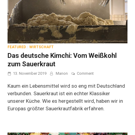
FEATURED
/
WIRTSCHAFT
Das deutsche Kimchi: Vom Weißkohl
zum Sauerkraut
on
13. November 2019
Manon
Comment
Das
deutsche
Kaum ein Lebensmittel wird so eng mit Deutschland
Kimchi:
verbunden. Sauerkraut ist ein echter Klassiker
Vom
unserer Küche. Wie es hergestellt wird, haben wir in
Weißkohl
zum
Europas größter Sauerkrautfabrik erfahren.
Sauerkraut