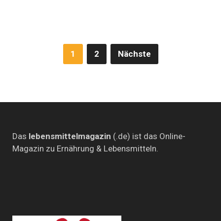
voller
Pilze
Seitennummerierung
1
2
Nächste
der
Beiträge
Das
lebensmittelmagazin
(.de) ist das Online-
Magazin zu Ernährung & Lebensmitteln.