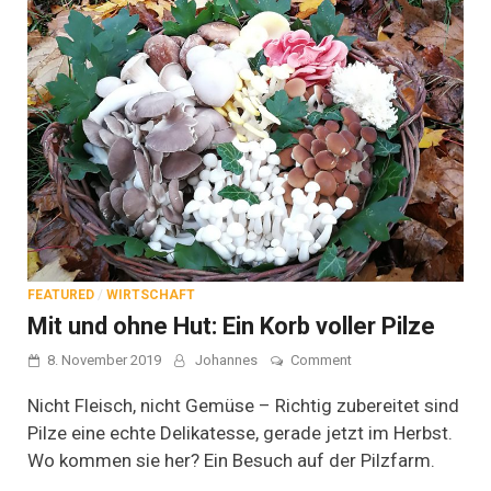
FEATURED
/
WIRTSCHAFT
Mit und ohne Hut: Ein Korb voller Pilze
on
8. November 2019
Johannes
Comment
Mit
und
Nicht Fleisch, nicht Gemüse – Richtig zubereitet sind
ohne
Pilze eine echte Delikatesse, gerade jetzt im Herbst.
Hut:
Wo kommen sie her? Ein Besuch auf der Pilzfarm.
Ein
Korb