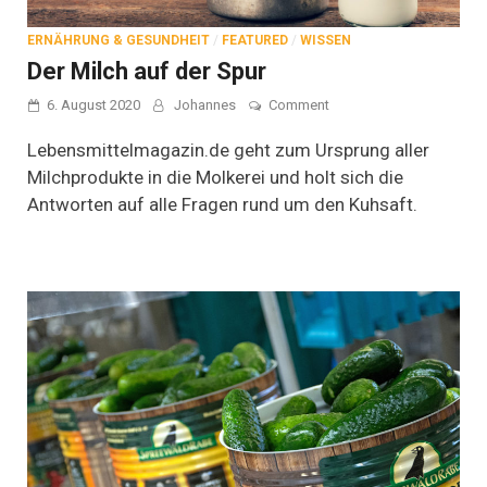
ERNÄHRUNG & GESUNDHEIT
/
FEATURED
/
WISSEN
Der Milch auf der Spur
on
6. August 2020
Johannes
Comment
Der
Milch
Lebensmittelmagazin.de geht zum Ursprung aller
auf
Milchprodukte in die Molkerei und holt sich die
der
Antworten auf alle Fragen rund um den Kuhsaft.
Spur