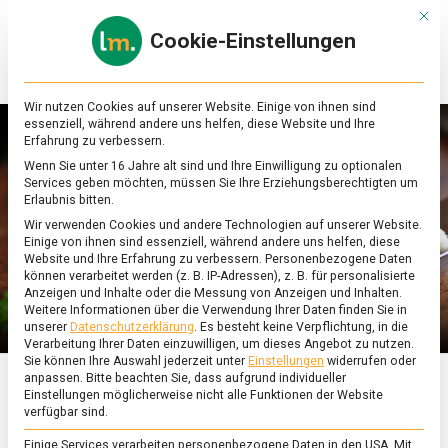
Skip
Mit d
to
Cookie-Einstellungen
content
lebensmittel
Das
Online-
Magazin
Wir nutzen Cookies auf unserer Website. Einige von ihnen sind
zu
essenziell, während andere uns helfen, diese Website und Ihre
Lebensmitteln
Erfahrung zu verbessern.
&
Wenn Sie unter 16 Jahre alt sind und Ihre Einwilligung zu optionalen
Ernährung
Services geben möchten, müssen Sie Ihre Erziehungsberechtigten um
Erlaubnis bitten.
Wir verwenden Cookies und andere Technologien auf unserer Website.
Einige von ihnen sind essenziell, während andere uns helfen, diese
Website und Ihre Erfahrung zu verbessern.
Personenbezogene Daten
können verarbeitet werden (z. B. IP-Adressen), z. B. für personalisierte
Anzeigen und Inhalte oder die Messung von Anzeigen und Inhalten.
Weitere Informationen über die Verwendung Ihrer Daten finden Sie in
unserer
Datenschutzerklärung
.
Es besteht keine Verpflichtung, in die
Verarbeitung Ihrer Daten einzuwilligen, um dieses Angebot zu nutzen.
Sie können Ihre Auswahl jederzeit unter
Einstellungen
widerrufen oder
anpassen.
Bitte beachten Sie, dass aufgrund individueller
Einstellungen möglicherweise nicht alle Funktionen der Website
ERNÄHRUNG & GESUNDHEIT
/
FEATURED
/
KULTUR
verfügbar sind.
Tränen lügen nicht:
Einige Services verarbeiten personenbezogene Daten in den USA. Mit