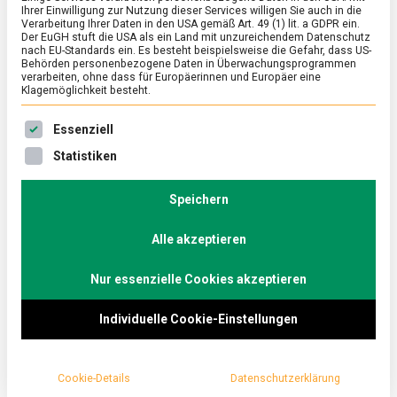
Ihrer Einwilligung zur Nutzung dieser Services willigen Sie auch in die
Verarbeitung Ihrer Daten in den USA gemäß Art. 49 (1) lit. a GDPR ein.
Bayerischer Meerrettich
Der EuGH stuft die USA als ein Land mit unzureichendem Datenschutz
nach EU-Standards ein. Es besteht beispielsweise die Gefahr, dass US-
Behörden personenbezogene Daten in Überwachungsprogrammen
on
17. November 2023
Johannes
Comment
verarbeiten, ohne dass für Europäerinnen und Europäer eine
Tränen
Klagemöglichkeit besteht.
lügen
nicht:
Es folgt eine Liste der Service-Gruppen, für die eine Ein
Meerrettich gehört mit seiner frischen Schärfe
Essenziell
Bayerisc
Meerrett
zu Räucherfisch und Tafelspitz wie Schlagsahne
Statistiken
zum Pflaumenkuchen. Lebensmittelmagazin.de
ist nach Franken gefahren, der Heimat des
Speichern
Bayerischen Meerrettichs
.
Alle akzeptieren
Die Zungenspitze brennt, die Nasenschleimhaut
Nur essenzielle Cookies akzeptieren
schwillt an, die Augen tränen und zwei Sekunden
später ist das Schärfe-Spektakel auch schon wieder
Individuelle Cookie-Einstellungen
vorbei. Verantwortlich dafür ist Allylisothiocyanat,
das Senföl des Meerrettichs. „Früher mussten die
Cookie-Details
Datenschutzerklärung
Mitarbeiter Atemschutzmasken tragen an manchen