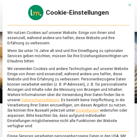
Skip
Mit d
to
Cookie-Einstellungen
content
lebensmittel
Das
Online-
Magazin
Wir nutzen Cookies auf unserer Website. Einige von ihnen sind
zu
essenziell, während andere uns helfen, diese Website und Ihre
Lebensmitteln
Erfahrung zu verbessern.
&
Wenn Sie unter 16 Jahre alt sind und Ihre Einwilligung zu optionalen
Ernährung
Services geben möchten, müssen Sie Ihre Erziehungsberechtigten um
Erlaubnis bitten.
Wir verwenden Cookies und andere Technologien auf unserer Website.
Einige von ihnen sind essenziell, während andere uns helfen, diese
Website und Ihre Erfahrung zu verbessern.
Personenbezogene Daten
können verarbeitet werden (z. B. IP-Adressen), z. B. für personalisierte
Anzeigen und Inhalte oder die Messung von Anzeigen und Inhalten.
Weitere Informationen über die Verwendung Ihrer Daten finden Sie in
unserer
Datenschutzerklärung
.
Es besteht keine Verpflichtung, in die
Verarbeitung Ihrer Daten einzuwilligen, um dieses Angebot zu nutzen.
Sie können Ihre Auswahl jederzeit unter
Einstellungen
widerrufen oder
anpassen.
Bitte beachten Sie, dass aufgrund individueller
ERNÄHRUNG & GESUNDHEIT
/
FEATURED
Einstellungen möglicherweise nicht alle Funktionen der Website
verfügbar sind.
Vielen Dank für die
Einige Services verarbeiten personenbezogene Daten in den USA. Mit