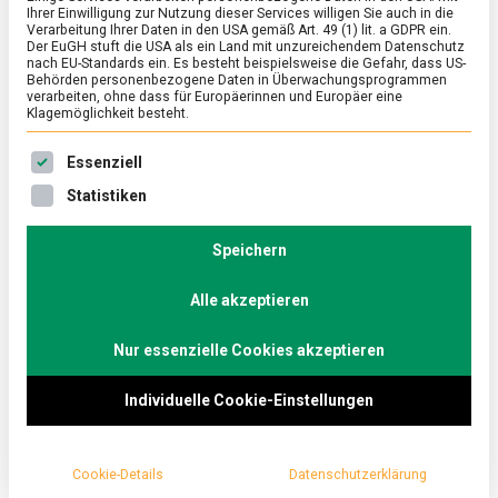
Ihrer Einwilligung zur Nutzung dieser Services willigen Sie auch in die
Blumen: Sind Lupinen-
Verarbeitung Ihrer Daten in den USA gemäß Art. 49 (1) lit. a GDPR ein.
Der EuGH stuft die USA als ein Land mit unzureichendem Datenschutz
nach EU-Standards ein. Es besteht beispielsweise die Gefahr, dass US-
Lebensmittel das neue
Behörden personenbezogene Daten in Überwachungsprogrammen
verarbeiten, ohne dass für Europäerinnen und Europäer eine
Klagemöglichkeit besteht.
Tofu?
Es folgt eine Liste der Service-Gruppen, für die eine Ein
Essenziell
on
28. Februar 2019
Johannes
Comment
Statistiken
Vielen
Dank
für
Speichern
Immer häufiger finden sie sich in deutschen
die
Blumen:
Supermärkten: Lebensmittel aus Lupinen, von
Sind
Alle akzeptieren
Lupinendrink und -mehl bis hin zu fertigen
Lupinen-
Lebensmit
Lupinen-Bratlingen als Fleischersatz. Was ist das
das
Nur essenzielle Cookies akzeptieren
neue
für eine Pflanze, die Soja Konkurrenz macht?
Tofu?
Individuelle Cookie-Einstellungen
Bei sommerlichen Radtouren fährt man gelegentlich
an Feldern vorbei, auf denen die Lupine mit ihren
Cookie-Details
Datenschutzerklärung
weißen, gelben, sowie violetten oder blauen Kerzen