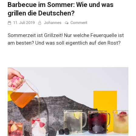
Barbecue im Sommer: Wie und was
grillen die Deutschen?
on
11. Juli 2019
Johannes
Comment
Barbecue
im
Sommerzeit ist Grillzeit! Nur welche Feuerquelle ist
Sommer:
am besten? Und was soll eigentlich auf den Rost?
Wie
und
was
grillen
die
Deutschen?