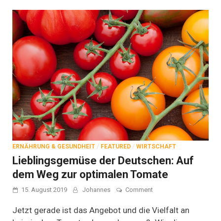
ERNÄHRUNG & GESUNDHEIT
/
FEATURED
/
WIRTSCHAFT
Lieblingsgemüse der Deutschen: Auf
dem Weg zur optimalen Tomate
on
15. August 2019
Johannes
Comment
Lieblingsgemüse
der
Jetzt gerade ist das Angebot und die Vielfalt an
Deutschen: