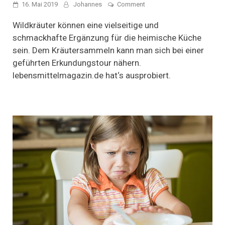
on
16. Mai 2019
Johannes
Comment
Kulinarischen
Kräutern
Wildkräuter können eine vielseitige und
auf
schmackhafte Ergänzung für die heimische Küche
der
sein. Dem Kräutersammeln kann man sich bei einer
Spur
geführten Erkundungstour nähern.
lebensmittelmagazin.de hat‘s ausprobiert.