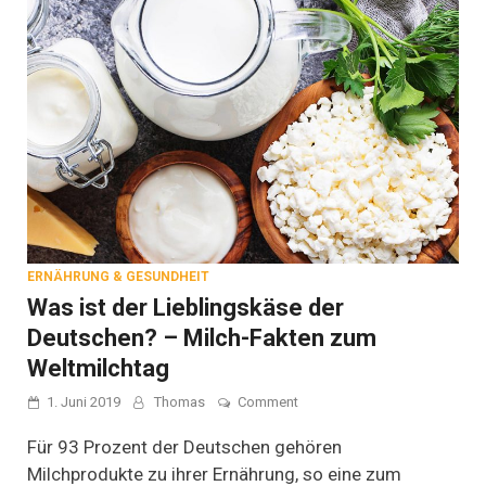
ERNÄHRUNG & GESUNDHEIT
Was ist der Lieblingskäse der
Deutschen? – Milch-Fakten zum
Weltmilchtag
on
1. Juni 2019
Thomas
Comment
Was
ist
Für 93 Prozent der Deutschen gehören
der
Milchprodukte zu ihrer Ernährung, so eine zum
Lieblingskäse