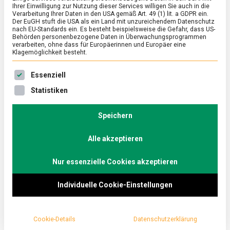
Ihrer Einwilligung zur Nutzung dieser Services willigen Sie auch in die
Verarbeitung Ihrer Daten in den USA gemäß Art. 49 (1) lit. a GDPR ein.
Der EuGH stuft die USA als ein Land mit unzureichendem Datenschutz
ERNÄHRUNG & GESUNDHEIT
/
FEATURED
/
WIRTSCHAFT
nach EU-Standards ein. Es besteht beispielsweise die Gefahr, dass US-
Aus der Glasröhre auf den Teller: Algen
Behörden personenbezogene Daten in Überwachungsprogrammen
verarbeiten, ohne dass für Europäerinnen und Europäer eine
als Lebensmittel
Klagemöglichkeit besteht.
zu
21. August 2019
Johannes
4 Kommentare
Es folgt eine Liste der Service-Gruppen, für die eine Ein
Essenziell
Aus
der
Algen sollen bereits vor Jahrtausenden als
Statistiken
Glasröhre
Lebensmittel genutzt worden sein. Heute gelten sie
auf
als Lebensmittel der Zukunft und wachsen unter
den
Speichern
Teller:
kontrollierten Bedingungen in futuristischen
Algen
Alle akzeptieren
Algenfarmen. lebensmittelmagazin.de hat eine in
als
Lebensmittel
Sachsen-Anhalt besucht.
Nur essenzielle Cookies akzeptieren
Individuelle Cookie-Einstellungen
Cookie-Details
Datenschutzerklärung