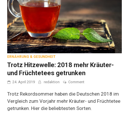
ERNÄHRUNG & GESUNDHEIT
Trotz Hitzewelle: 2018 mehr Kräuter-
und Früchtetees getrunken
on
24. April 2019
redaktion
Comment
Trotz
Hitzewelle:
Trotz Rekordsommer haben die Deutschen 2018 im
2018
Vergleich zum Vorjahr mehr Kräuter- und Früchtetee
mehr
getrunken. Hier die beliebtesten Sorten.
Kräuter-
und
Früchtetees
getrunken