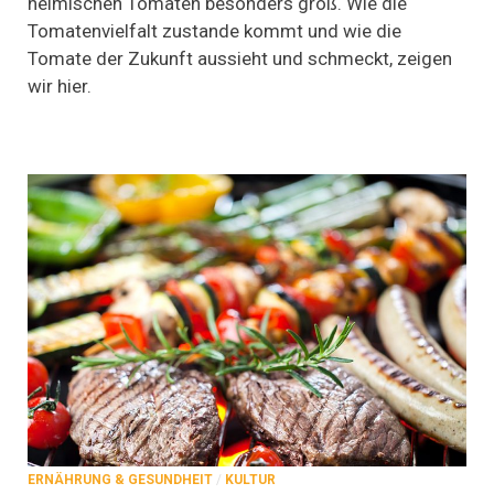
heimischen Tomaten besonders groß. Wie die
Auf
Tomatenvielfalt zustande kommt und wie die
dem
Weg
Tomate der Zukunft aussieht und schmeckt, zeigen
zur
wir hier.
optimalen
Tomate
ERNÄHRUNG & GESUNDHEIT
/
KULTUR