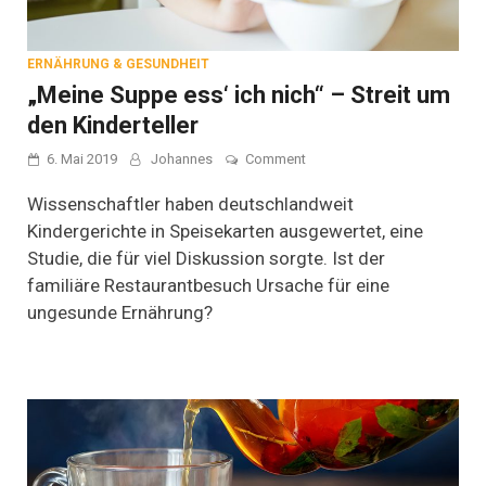
ERNÄHRUNG & GESUNDHEIT
„Meine Suppe ess‘ ich nich“ – Streit um
den Kinderteller
on
6. Mai 2019
Johannes
Comment
„Meine
Suppe
Wissenschaftler haben deutschlandweit
ess‘
Kindergerichte in Speisekarten ausgewertet, eine
ich
Studie, die für viel Diskussion sorgte. Ist der
nich“
–
familiäre Restaurantbesuch Ursache für eine
Streit
ungesunde Ernährung?
um
den
Kinderteller