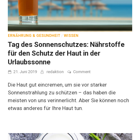
ERNÄHRUNG & GESUNDHEIT
/
WISSEN
Tag des Sonnenschutzes: Nährstoffe
für den Schutz der Haut in der
Urlaubssonne
on
21. Juni 2019
redaktion
Comment
Tag
des
Die Haut gut eincremen, um sie vor starker
Sonnenschutzes:
Sonnenstrahlung zu schützen – das haben die
Nährstoffe
meisten von uns verinnerlicht. Aber Sie können noch
für
den
etwas anderes für Ihre Haut tun.
Schutz
der
Haut
in
der
Urlaubssonne