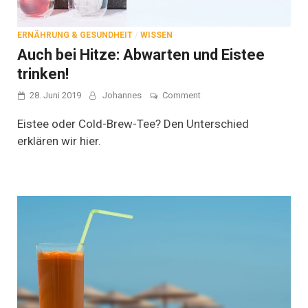
ERNÄHRUNG & GESUNDHEIT
/
WISSEN
Auch bei Hitze: Abwarten und Eistee
trinken!
on
28. Juni 2019
Johannes
Comment
Auch
bei
Eistee oder Cold-Brew-Tee? Den Unterschied
Hitze:
erklären wir hier.
Abwarten
und
Eistee
trinken!