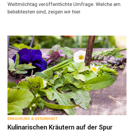
Weltmilchtag veröffentlichte Umfrage. Welche am
der
Deutschen?
beliebtesten sind, zeigen wir hier.
–
Milch-
Fakten
zum
Weltmilchtag
ERNÄHRUNG & GESUNDHEIT
Kulinarischen Kräutern auf der Spur