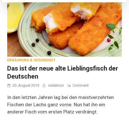
ERNÄHRUNG & GESUNDHEIT
Das ist der neue alte Lieblingsfisch der
Deutschen
on
20. August 2019
redaktion
Comment
Das
ist
In den letzten Jahren lag bei den meistverzehrten
der
Fischen der Lachs ganz vorne. Nun hat ihn ein
neue
anderer Fisch vom ersten Platz verdrängt.
alte
Lieblingsfisch
der
Deutschen