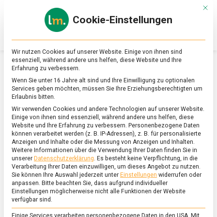
Skip
Mit d
to
Cookie-Einstellungen
content
lebensmittel
Das
Online-
Magazin
Wir nutzen Cookies auf unserer Website. Einige von ihnen sind
zu
essenziell, während andere uns helfen, diese Website und Ihre
Lebensmitteln
Erfahrung zu verbessern.
&
ERNÄHRUNG & GESUNDHEIT
Wenn Sie unter 16 Jahre alt sind und Ihre Einwilligung zu optionalen
Ernährung
Services geben möchten, müssen Sie Ihre Erziehungsberechtigten um
Erlaubnis bitten.
Wir verwenden Cookies und andere Technologien auf unserer Website.
Einige von ihnen sind essenziell, während andere uns helfen, diese
Website und Ihre Erfahrung zu verbessern.
Personenbezogene Daten
können verarbeitet werden (z. B. IP-Adressen), z. B. für personalisierte
Anzeigen und Inhalte oder die Messung von Anzeigen und Inhalten.
Weitere Informationen über die Verwendung Ihrer Daten finden Sie in
unserer
Datenschutzerklärung
.
Es besteht keine Verpflichtung, in die
Verarbeitung Ihrer Daten einzuwilligen, um dieses Angebot zu nutzen.
Sie können Ihre Auswahl jederzeit unter
Einstellungen
widerrufen oder
anpassen.
Bitte beachten Sie, dass aufgrund individueller
Einstellungen möglicherweise nicht alle Funktionen der Website
verfügbar sind.
Einige Services verarbeiten personenbezogene Daten in den USA. Mit