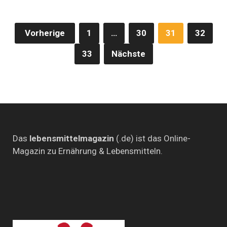
Seitennummerierung
Vorherige
1
…
30
31
32
der
33
Nächste
Beiträge
Das
lebensmittelmagazin
(.de) ist das Online-
Magazin zu Ernährung & Lebensmitteln.