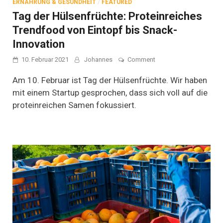
ERNÄHRUNG & GESUNDHEIT
/
FEATURED
Tag der Hülsenfrüchte: Proteinreiches
Trendfood von Eintopf bis Snack-
Innovation
on
10. Februar 2021
Johannes
Comment
Tag
der
Am 10. Februar ist Tag der Hülsenfrüchte. Wir haben
Hülsenfrüchte:
mit einem Startup gesprochen, dass sich voll auf die
Proteinreiches
proteinreichen Samen fokussiert.
Trendfood
von
Eintopf
bis
Snack-
Innovation