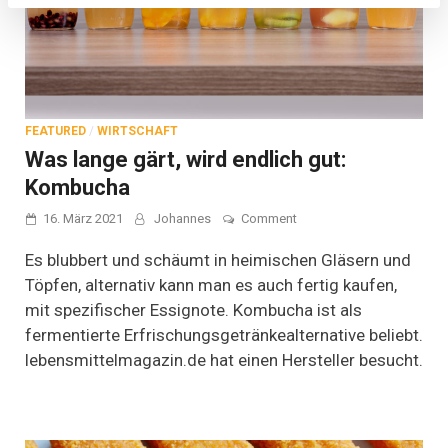
FEATURED
/
WIRTSCHAFT
Was lange gärt, wird endlich gut:
Kombucha
on
16. März 2021
Johannes
Comment
Was
lange
Es blubbert und schäumt in heimischen Gläsern und
gärt,
Töpfen, alternativ kann man es auch fertig kaufen,
wird
mit spezifischer Essignote. Kombucha ist als
endlich
gut:
fermentierte Erfrischungsgetränkealternative beliebt.
Kombucha
lebensmittelmagazin.de hat einen Hersteller besucht.