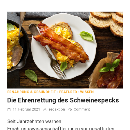
Marzipan
wird
ERNÄHRUNG & GESUNDHEIT
/
FEATURED
/
WISSEN
Die Ehrenrettung des Schweinespecks
on
11. Februar 2021
redaktion
Comment
Die
Ehrenrettung
Seit Jahrzehnten warnen
des
Ernährungswissenschaftler:innen vor gesättigten
Schweinespecks