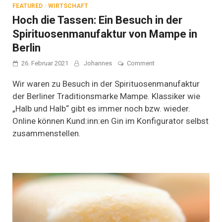
FEATURED
/
WIRTSCHAFT
Hoch die Tassen: Ein Besuch in der
Spirituosenmanufaktur von Mampe in
Berlin
on
26. Februar 2021
Johannes
Comment
Hoch
die
Wir waren zu Besuch in der Spirituosenmanufaktur
Tassen:
der Berliner Traditionsmarke Mampe. Klassiker wie
Ein
„Halb und Halb“ gibt es immer noch bzw. wieder.
Besuch
in
Online können Kund:inn:en Gin im Konfigurator selbst
der
zusammenstellen.
Spirituosenmanufaktur
von
Mampe
in
Berlin