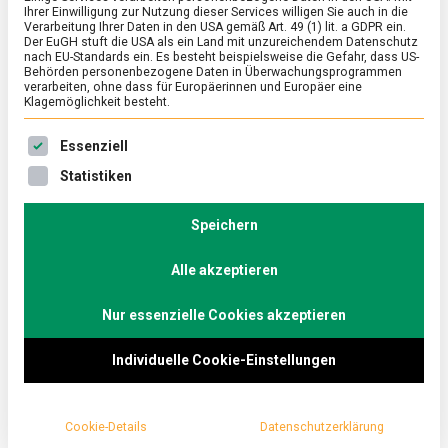
Ihrer Einwilligung zur Nutzung dieser Services willigen Sie auch in die
Verarbeitung Ihrer Daten in den USA gemäß Art. 49 (1) lit. a GDPR ein.
Der EuGH stuft die USA als ein Land mit unzureichendem Datenschutz
FEATURED
/
KULTUR
nach EU-Standards ein. Es besteht beispielsweise die Gefahr, dass US-
Einfach ziehen lassen: Tee
Behörden personenbezogene Daten in Überwachungsprogrammen
verarbeiten, ohne dass für Europäerinnen und Europäer eine
Klagemöglichkeit besteht.
on
22. März 2021
Johannes
Comment
Einfach
Es folgt eine Liste der Service-Gruppen, für die eine Ein
ziehen
Schwarz, grün, weiß, gelb, Oolong oder Puh erh. So
Essenziell
lassen:
einfach die Zubereitung von Tee ist, so facettenreich
Statistiken
Tee
ist dieses Getränk. lebensmittelmagazin.de war auf
einen Tee bei paper & tea in Berlin.
Speichern
Alle akzeptieren
Nur essenzielle Cookies akzeptieren
Individuelle Cookie-Einstellungen
Cookie-Details
Datenschutzerklärung