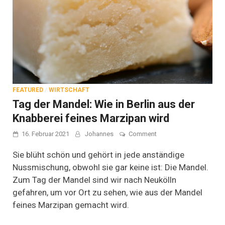
FEATURED
/
WIRTSCHAFT
Tag der Mandel: Wie in Berlin aus der
Knabberei feines Marzipan wird
on
16. Februar 2021
Johannes
Comment
Tag
der
Sie blüht schön und gehört in jede anständige
Mandel:
Nussmischung, obwohl sie gar keine ist: Die Mandel.
Wie
Zum Tag der Mandel sind wir nach Neukölln
in
Berlin
gefahren, um vor Ort zu sehen, wie aus der Mandel
aus
feines Marzipan gemacht wird.
der
Knabberei
feines