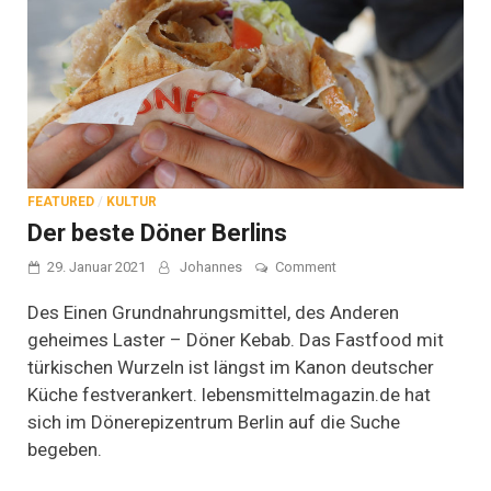
FEATURED
/
KULTUR
Der beste Döner Berlins
on
29. Januar 2021
Johannes
Comment
Der
beste
Des Einen Grundnahrungsmittel, des Anderen
Döner
geheimes Laster – Döner Kebab. Das Fastfood mit
Berlins
türkischen Wurzeln ist längst im Kanon deutscher
Küche festverankert. lebensmittelmagazin.de hat
sich im Dönerepizentrum Berlin auf die Suche
begeben.