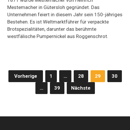
1871 wurde Mestemacher von Heinrich
Mestemacher:
Mestemacher in Gütersloh gegründet. Das
Pumpernickel
Unternehmen feiert in diesem Jahr sein 150-jähriges
und
Lifestyle-
Bestehen. Es ist Weltmarktführer für verpackte
Brote
Brotspezialitäten, darunter das berühmte
für
die
westfälische Pumpernickel aus Roggenschrot.
ganze
Welt
Seitennummerierung
Vorherige
1
…
28
29
30
der
…
39
Nächste
Beiträge