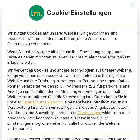
Skip
Mit d
to
Cookie-Einstellungen
content
lebensmittel
Das
Online-
Magazin
Wir nutzen Cookies auf unserer Website. Einige von ihnen sind
zu
essenziell, während andere uns helfen, diese Website und Ihre
Lebensmitteln
Erfahrung zu verbessern.
&
FEATURED
Wenn Sie unter 16 Jahre alt sind und Ihre Einwilligung zu optionalen
Ernährung
Services geben möchten, müssen Sie Ihre Erziehungsberechtigten um
Erlaubnis bitten.
Wir verwenden Cookies und andere Technologien auf unserer Website.
Einige von ihnen sind essenziell, während andere uns helfen, diese
Website und Ihre Erfahrung zu verbessern.
Personenbezogene Daten
können verarbeitet werden (z. B. IP-Adressen), z. B. für personalisierte
Anzeigen und Inhalte oder die Messung von Anzeigen und Inhalten.
Weitere Informationen über die Verwendung Ihrer Daten finden Sie in
unserer
Datenschutzerklärung
.
Es besteht keine Verpflichtung, in die
Verarbeitung Ihrer Daten einzuwilligen, um dieses Angebot zu nutzen.
Sie können Ihre Auswahl jederzeit unter
Einstellungen
widerrufen oder
anpassen.
Bitte beachten Sie, dass aufgrund individueller
Einstellungen möglicherweise nicht alle Funktionen der Website
verfügbar sind.
Einige Services verarbeiten personenbezogene Daten in den USA. Mit