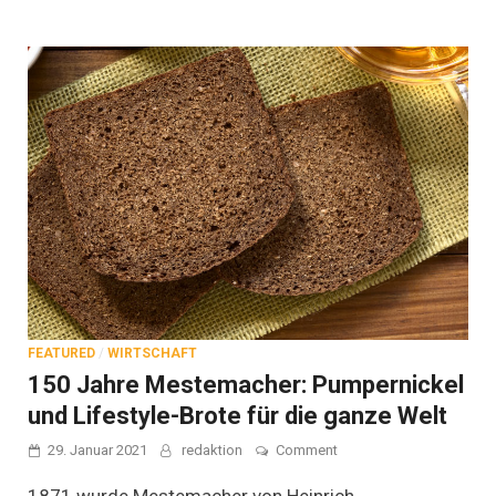
FEATURED
/
WIRTSCHAFT
150 Jahre Mestemacher: Pumpernickel
und Lifestyle-Brote für die ganze Welt
on
29. Januar 2021
redaktion
Comment
150
Jahre