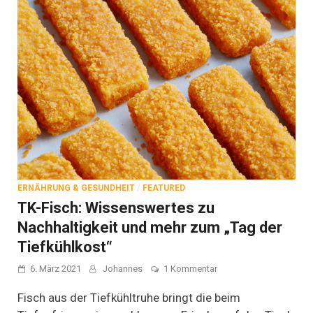
ERNÄHRUNG & GESUNDHEIT
/
FEATURED
TK-Fisch: Wissenswertes zu
Nachhaltigkeit und mehr zum „Tag der
Tiefkühlkost“
zu
6. März 2021
Johannes
1 Kommentar
TK-
Fisch:
Fisch aus der Tiefkühltruhe bringt die beim
Wissenswertes