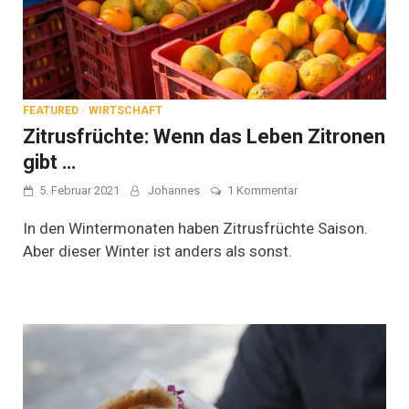
FEATURED
/
WIRTSCHAFT
Zitrusfrüchte: Wenn das Leben Zitronen
gibt …
zu
5. Februar 2021
Johannes
1 Kommentar
Zitrusfrüchte:
Wenn
In den Wintermonaten haben Zitrusfrüchte Saison.
das
Aber dieser Winter ist anders als sonst.
Leben
Zitronen
gibt
…