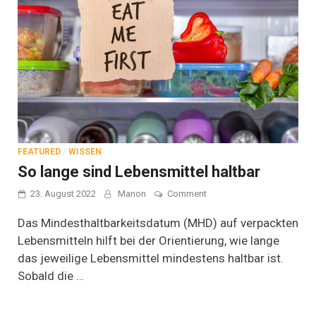
FEATURED
/
WISSEN
So lange sind Lebensmittel haltbar
on
23. August 2022
Manon
Comment
So
lange
Das Mindesthaltbarkeitsdatum (MHD) auf verpackten
sind
Lebensmitteln hilft bei der Orientierung, wie lange
Lebensmittel
das jeweilige Lebensmittel mindestens haltbar ist.
haltbar
Sobald die …