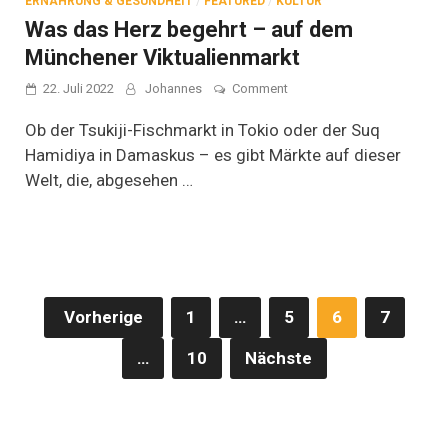
ERNÄHRUNG & GESUNDHEIT
/
FEATURED
/
KULTUR
Was das Herz begehrt – auf dem
Münchener Viktualienmarkt
on
22. Juli 2022
Johannes
Comment
Was
das
Ob der Tsukiji-Fischmarkt in Tokio oder der Suq
Herz
Hamidiya in Damaskus – es gibt Märkte auf dieser
begehrt
Welt, die, abgesehen …
–
auf
dem
Münchener
Viktualienmarkt
Seitennummerierung
Vorherige
1
…
5
6
7
der
…
10
Nächste
Beiträge