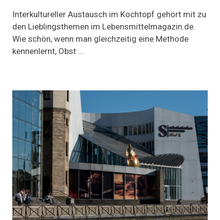
Chutney
–
Interkultureller Austausch im Kochtopf gehört mit zu
Einmachen
den Lieblingsthemen im Lebensmittelmagazin.de.
auf
Wie schön, wenn man gleichzeitig eine Methode
britische
Art
kennenlernt, Obst …