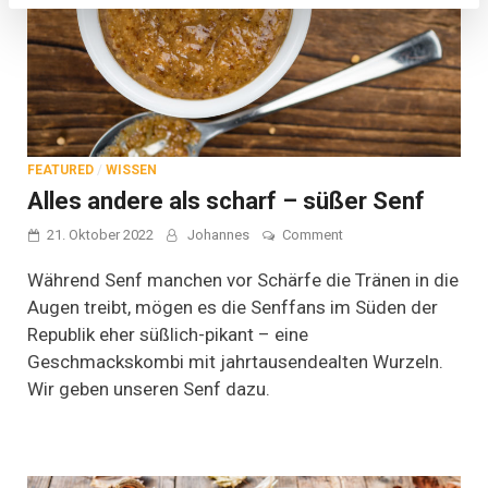
FEATURED
/
WISSEN
Alles andere als scharf – süßer Senf
on
21. Oktober 2022
Johannes
Comment
Alles
andere
Während Senf manchen vor Schärfe die Tränen in die
als
Augen treibt, mögen es die Senffans im Süden der
scharf
Republik eher süßlich-pikant – eine
–
süßer
Geschmackskombi mit jahrtausendealten Wurzeln.
Senf
Wir geben unseren Senf dazu.