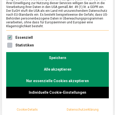
Ihrer Einwilligung zur Nutzung dieser Services willigen Sie auch in die
Verarbeitung Ihrer Daten in den USA gemäß Art. 49 (1) lit. a GDPR ein.
Der EuGH stuft die USA als ein Land mit unzureichendem Datenschutz
ERNÄHRUNG & GESUNDHEIT
/
FEATURED
/
KULTUR
nach EU-Standards ein. Es besteht beispielsweise die Gefahr, dass US-
Hartkeks und Esbitkocher – EPa
Behörden personenbezogene Daten in Überwachungsprogrammen
verarbeiten, ohne dass für Europäerinnen und Europäer eine
Klagemöglichkeit besteht.
on
11. November 2022
Johannes
Comment
Hartkeks
Es folgt eine Liste der Service-Gruppen, für die eine Ein
und
Ob im Katastrophenfall oder im Bundeswehreinsatz,
Essenziell
Esbitkocher
die Einpersonenpackung (EPa) garantiert die
Statistiken
–
Nährstoffversorgung für einen Tag.
EPa
Lebensmittelmagazin.de hat mit einem
Speichern
Oberstabsfeldwebel …
Alle akzeptieren
Nur essenzielle Cookies akzeptieren
Individuelle Cookie-Einstellungen
Cookie-Details
Datenschutzerklärung