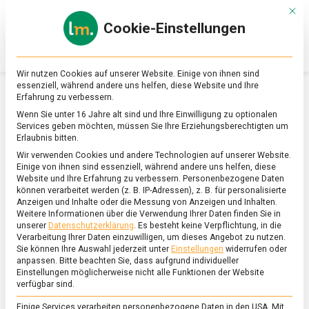
Skip
Mit d
to
Cookie-Einstellungen
content
lebensmittel
Das
Online-
Magazin
Wir nutzen Cookies auf unserer Website. Einige von ihnen sind
zu
essenziell, während andere uns helfen, diese Website und Ihre
Lebensmitteln
Erfahrung zu verbessern.
&
SCHLAGWORT:
ESSKULTUR
Wenn Sie unter 16 Jahre alt sind und Ihre Einwilligung zu optionalen
Ernährung
Services geben möchten, müssen Sie Ihre Erziehungsberechtigten um
Erlaubnis bitten.
Wir verwenden Cookies und andere Technologien auf unserer Website.
Einige von ihnen sind essenziell, während andere uns helfen, diese
Website und Ihre Erfahrung zu verbessern.
Personenbezogene Daten
können verarbeitet werden (z. B. IP-Adressen), z. B. für personalisierte
Anzeigen und Inhalte oder die Messung von Anzeigen und Inhalten.
Weitere Informationen über die Verwendung Ihrer Daten finden Sie in
unserer
Datenschutzerklärung
.
Es besteht keine Verpflichtung, in die
Verarbeitung Ihrer Daten einzuwilligen, um dieses Angebot zu nutzen.
Sie können Ihre Auswahl jederzeit unter
Einstellungen
widerrufen oder
anpassen.
Bitte beachten Sie, dass aufgrund individueller
Einstellungen möglicherweise nicht alle Funktionen der Website
verfügbar sind.
Einige Services verarbeiten personenbezogene Daten in den USA. Mit