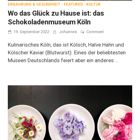
ERNÄHRUNG & GESUNDHEIT
/
FEATURED
/
KULTUR
Wo das Glück zu Hause ist: das
Schokoladenmuseum Köln
on
19. September 2022
Johannes
Comment
Wo
das
Kulinarisches Köln, das ist Kölsch, Halve Hahn und
Glück
Kölscher Kaviar (Blutwurst). Eines der beliebtesten
zu
Museen Deutschlands feiert aber ein anderes …
Hause
ist:
das
Schokoladenmuse
Köln