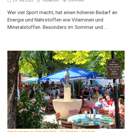
29. Juli 2022
redaktion
Comment
Kochen
für
Wer viel Sport macht, hat einen höheren Bedarf an
Sportler:innen
Energie und Nährstoffen wie Vitaminen und
Mineralstoffen. Besonders im Sommer und …