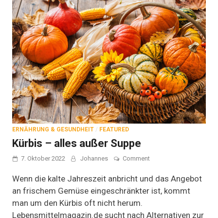
ERNÄHRUNG & GESUNDHEIT
/
FEATURED
Kürbis – alles außer Suppe
on
7. Oktober 2022
Johannes
Comment
Kürbis
–
Wenn die kalte Jahreszeit anbricht und das Angebot
alles
an frischem Gemüse eingeschränkter ist, kommt
außer
man um den Kürbis oft nicht herum.
Suppe
Lebensmittelmagazin.de sucht nach Alternativen zur