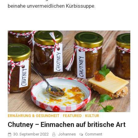
beinahe unvermeidlichen Kürbissuppe.
ERNÄHRUNG & GESUNDHEIT
/
FEATURED
/
KULTUR
Chutney – Einmachen auf britische Art
on
30. September 2022
Johannes
Comment