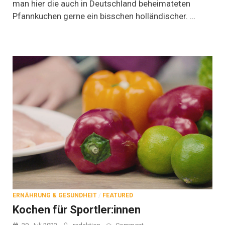
man hier die auch in Deutschland beheimateten
Möglichkeiten
Pfannkuchen gerne ein bisschen holländischer. …
ERNÄHRUNG & GESUNDHEIT
/
FEATURED
Kochen für Sportler:innen
on