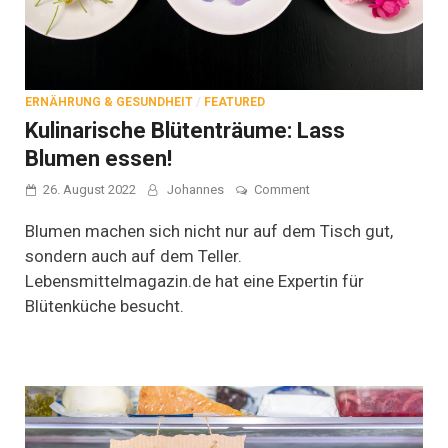
ERNÄHRUNG & GESUNDHEIT
/
FEATURED
Kulinarische Blütenträume: Lass
Blumen essen!
on
26. August 2022
Johannes
Comment
Kulinarische
Blütenträume:
Blumen machen sich nicht nur auf dem Tisch gut,
Lass
sondern auch auf dem Teller.
Blumen
Lebensmittelmagazin.de hat eine Expertin für
essen!
Blütenküche besucht.