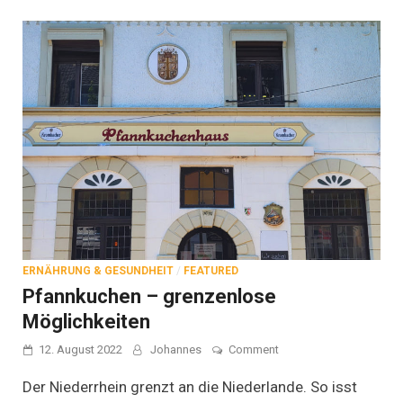
ERNÄHRUNG & GESUNDHEIT
/
FEATURED
Pfannkuchen – grenzenlose
Möglichkeiten
on
12. August 2022
Johannes
Comment
Pfannkuchen
–
Der Niederrhein grenzt an die Niederlande. So isst
grenzenlose